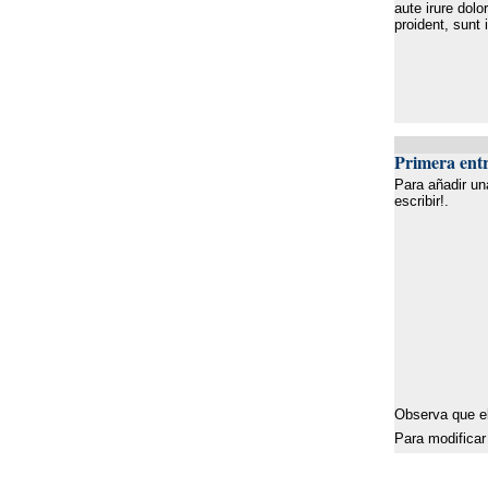
aute irure dolo
proident, sunt 
Primera ent
Para añadir una
escribir!.
Observa que el 
Para modificar 