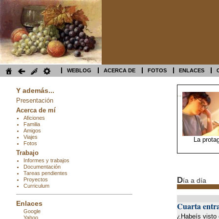
WEBLOG
ACERCA DE
FOTOS
ENLACES
Y además...
Presentación
Acerca de mí
Aficiones
Familia
Amigos
Viajes
La prota
Fotos
Trabajo
Informes y trabajos
Documentación
Tareas pendientes
D
Proyectos
ía a día
Curriculum
Enlaces
Cuarta entra
Google
¿Habeís visto 
Yahoo