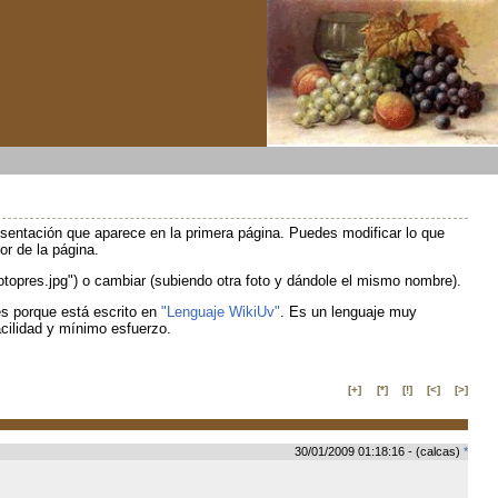
esentación que aparece en la primera página. Puedes modificar lo que
or de la página.
fotopres.jpg") o cambiar (subiendo otra foto y dándole el mismo nombre).
es porque está escrito en
"Lenguaje WikiUv"
. Es un lenguaje muy
cilidad y mínimo esfuerzo.
[+]
[*]
[!]
[<]
[>]
30/01/2009 01:18:16 - (calcas)
*