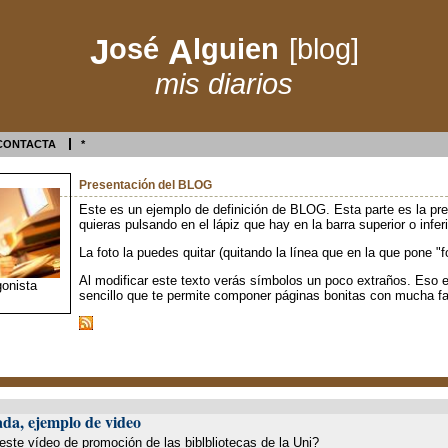
J
osé
A
lguien
[blog]
mis diarios
CONTACTA
*
Presentación del BLOG
Este es un ejemplo de definición de BLOG. Esta parte es la pr
quieras pulsando en el lápiz que hay en la barra superior o inferi
La foto la puedes quitar (quitando la línea que en la que pone "
Al modificar este texto verás símbolos un poco extraños. Eso 
gonista
sencillo que te permite componer páginas bonitas con mucha fa
da, ejemplo de video
este vídeo de promoción de las biblbliotecas de la Uni?