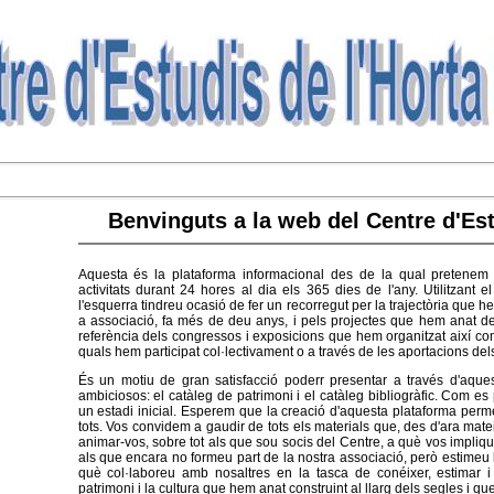
Benvinguts a la web del Centre d'Es
Aquesta és la plataforma informacional des de la qual pretenem do
activitats durant 24 hores al dia els 365 dies de l'any.
Utilitzant
l'esquerra tindreu ocasió de fer un recorregut per la trajectòria que 
a associació, fa més de deu anys, i pels projectes que hem anat des
referència dels congressos i exposicions que hem organitzat així co
quals hem participat col·lectivament o a través de les aportacions del
És un motiu de gran satisfacció poderr presentar a través d'aque
ambiciosos: el catàleg de patrimoni i el catàleg bibliogràfic. Com 
un estadi inicial. Esperem que la creació d'aquesta plataforma per
tots.
Vos convidem a gaudir de tots els materials que, des d'ara matei
animar-vos, sobre tot als que sou socis del Centre, a què vos impliq
als que encara no formeu part de la nostra associació, però estimeu
què col·laboreu amb nosaltres en la tasca de conéixer, estimar i d
patrimoni i la cultura que hem anat construint al llarg dels segles i 