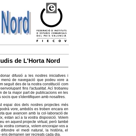
tudis de L'Horta Nord
nar difusió a les nostres iniciatives i
 el menú de navegació que podeu vore a
hem seguit des de la nostra constitució com
envolupant fins l'actualitat.
Ací trobareu
m de la major part de publicacions en les
s socis que s'identifiquen amb nosaltres.
st espai dos dels nostres projectes més
es podrà vore, ambdós es troben encara en
meta que avancen amb la col·laboració de
x, estan ací a la vostra disposició. Volem
ueu en aquest projecte virtual, però també
 la vostra comarca, volem encorajar-vos a
ifondre el medi natural, la història, el
que ens demanen ser recreats cada dia.