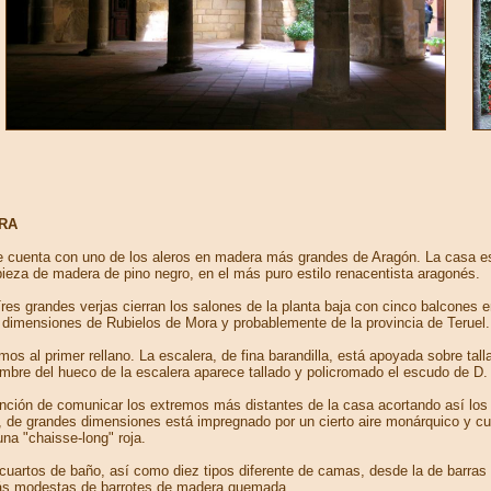
URA
que cuenta con uno de los aleros en madera más grandes de Aragón. La casa es
 pieza de madera de pino negro, en el más puro estilo renacentista aragonés.
res grandes verjas cierran los salones de la planta baja con cinco balcones en
 dimensiones de Rubielos de Mora y probablemente de la provincia de Teruel.
mos al primer rellano. La escalera, de fina barandilla, está apoyada sobre ta
bre del hueco de la escalera aparece tallado y policromado el escudo de D. 
 función de comunicar los extremos más distantes de la casa acortando así lo
al, de grandes dimensiones está impregnado por un cierto aire monárquico y c
na "chaisse-long" roja.
artos de baño, así como diez tipos diferente de camas, desde la de barras m
más modestas de barrotes de madera quemada.