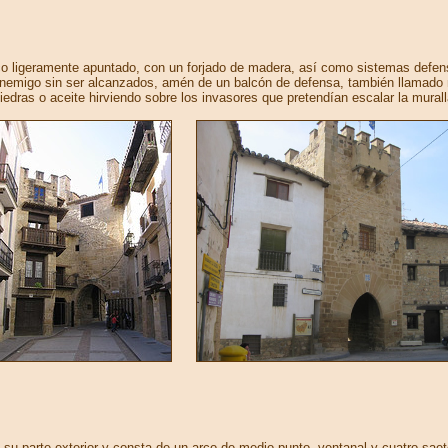
co ligeramente apuntado, con un forjado de madera, así como sistemas defen
enemigo sin ser alcanzados, amén de un balcón de defensa, también llamado ma
edras o aceite hirviendo sobre los invasores que pretendían escalar la murall
 parte exterior y consta de un arco de medio punto, ventanal y cuatro saete