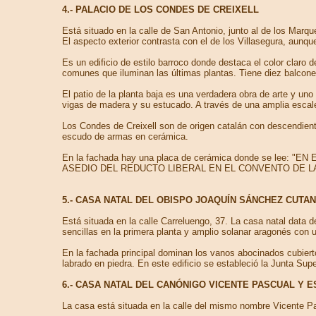
4.- PALACIO DE LOS CONDES DE CREIXELL
Está situado en la calle de San Antonio, junto al de los Mar
El aspecto exterior contrasta con el de los Villasegura, aunqu
Es un edificio de estilo barroco donde destaca el color claro
comunes que iluminan las últimas plantas. Tiene diez balcones
El patio de la planta baja es una verdadera obra de arte y un
vigas de madera y su estucado. A través de una amplia escale
Los Condes de Creixell son de origen catalán con descendiente
escudo de armas en cerámica.
En la fachada hay una placa de cerámica donde se l
ASEDIO DEL REDUCTO LIBERAL EN EL CONVENTO DE L
5.- CASA NATAL DEL OBISPO JOAQUÍN SÁNCHEZ CUTA
Está situada en la calle Carreluengo, 37. La casa natal data d
sencillas en la primera planta y amplio solanar aragonés con 
En la fachada principal dominan los vanos abocinados cubiert
labrado en piedra. En este edificio se estableció la Junta Supe
6.- CASA NATAL DEL CANÓNIGO VICENTE PASCUAL Y 
La casa está situada en la calle del mismo nombre Vicente Pa