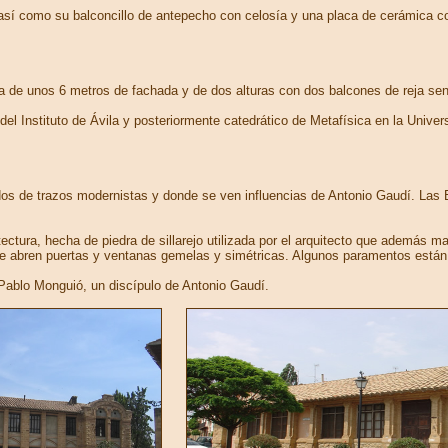
 así como su balconcillo de antepecho con celosía y una placa de cerámica 
a de unos 6 metros de fachada y de dos alturas con dos balcones de reja senci
el Instituto de Ávila y posteriormente catedrático de Metafísica en la Univer
os de trazos modernistas y donde se ven influencias de Antonio Gaudí. Las 
uitectura, hecha de piedra de sillarejo utilizada por el arquitecto que ademá
e abren puertas y ventanas gemelas y simétricas. Algunos paramentos están ad
 Pablo Monguió, un discípulo de Antonio Gaudí.