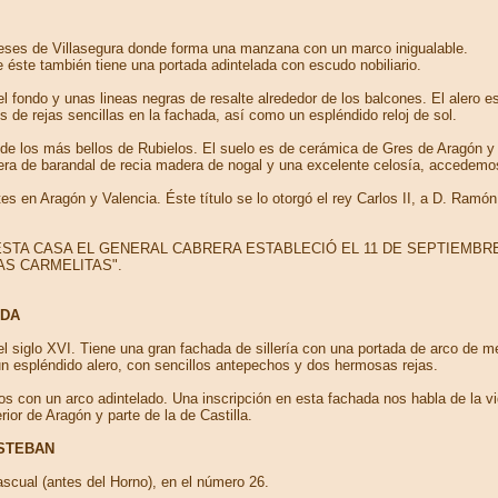
queses de Villasegura donde forma una manzana con un marco inigualable.
e éste también tiene una portada adintelada con escudo nobiliario.
 del fondo y unas lineas negras de resalte alrededor de los balcones. El alero
 de rejas sencillas en la fachada, así como un espléndido reloj de sol.
o de los más bellos de Rubielos. El suelo es de cerámica de Gres de Aragón y
ra de barandal de recia madera de nogal y una excelente celosía, accedemos
s en Aragón y Valencia. Éste título se lo otorgó el rey Carlos II, a D. Ramón
ee: "EN ESTA CASA EL GENERAL CABRERA ESTABLECIÓ EL 11 DE SEPTIE
AS CARMELITAS".
NDA
el siglo XVI. Tiene una gran fachada de sillería con una portada de arco de me
un espléndido alero, con sencillos antepechos y dos hermosas rejas.
os con un arco adintelado. Una inscripción en esta fachada nos habla de la v
rior de Aragón y parte de la de Castilla.
ESTEBAN
scual (antes del Horno), en el número 26.