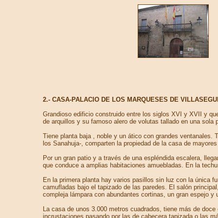
2.- CASA-PALACIO DE LOS MARQUESES DE VILLASEG
Grandioso edificio construido entre los siglos XVI y XVII y 
de arquillos y su famoso alero de volutas tallado en una sola
Tiene planta baja , noble y un ático con grandes ventanales. T
los Sanahuja-, comparten la propiedad de la casa de mayores
Por un gran patio y a través de una espléndida escalera, llega
que conduce a amplias habitaciones amuebladas. En la techum
En la primera planta hay varios pasillos sin luz con la única
camufladas bajo el tapizado de las paredes. El salón princip
compleja lámpara con abundantes cortinas, un gran espejo y u
La casa de unos 3.000 metros cuadrados, tiene más de doce cu
incrustaciones pasando por las de cabecera tapizada o las 