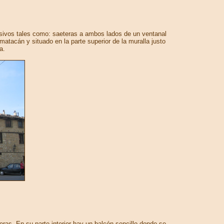
sivos tales como: saeteras a ambos lados de un ventanal
tacán y situado en la parte superior de la muralla justo
a.
ras. En su parte interior hay un balcón sencillo donde se