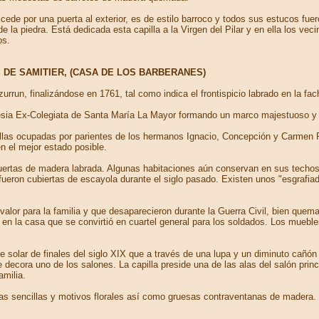
e accede por una puerta al exterior, es de estilo barroco y todos sus estucos 
e la piedra. Está dedicada esta capilla a la Virgen del Pilar y en ella los v
os.
 DE SAMITIER, (CASA DE LOS BARBERANES)
rrun, finalizándose en 1761, tal como indica el frontispicio labrado en la fa
glesia Ex-Colegiata de Santa María La Mayor formando un marco majestuoso y 
s ellas ocupadas por parientes de los hermanos Ignacio, Concepción y Carmen
n el mejor estado posible.
uertas de madera labrada. Algunas habitaciones aún conservan en sus techos
ueron cubiertas de escayola durante el siglo pasado. Existen unos "esgrafia
valor para la familia y que desaparecieron durante la Guerra Civil, bien quemad
en la casa que se convirtió en cuartel general para los soldados. Los mueble
 solar de finales del siglo XIX que a través de una lupa y un diminuto cañó
e decora uno de los salones. La capilla preside una de las alas del salón pri
amilia.
jas sencillas y motivos florales así como gruesas contraventanas de madera.