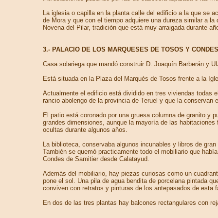
La iglesia o capilla en la planta calle del edificio a la que s
de Mora y que con el tiempo adquiere una dureza similar a la d
Novena del Pilar, tradición que está muy arraigada durante añ
3.- PALACIO DE LOS MARQUESES DE TOSOS Y CONDES
Casa solariega que mandó construir D. Joaquín Barberán y Ulzu
Está situada en la Plaza del Marqués de Tosos frente a la I
Actualmente el edificio está dividido en tres viviendas toda
rancio abolengo de la provincia de Teruel y que la conservan e
El patio está coronado por una gruesa columna de granito y p
grandes dimensiones, aunque la mayoría de las habitaciones f
ocultas durante algunos años.
La biblioteca, conservaba algunos incunables y libros de gran 
También se quemó practicamente todo el mobiliario que había 
Condes de Samitier desde Calatayud.
Además del mobiliario, hay piezas curiosas como un cuadrante
pone el sol. Una pila de agua bendita de porcelana pintada qu
conviven con retratos y pinturas de los antepasados de esta f
En dos de las tres plantas hay balcones rectangulares con re